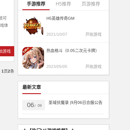
手游推荐
H5推荐
页游推荐
统可
H5英雄传奇GM
戏体
2021/10/07
开始游戏
热血格斗（0.05二次元卡牌）
始游戏
2023/05/05
开始游戏
共
1
页
2
条
最新文章
圣域伏魔录 |9月06日合服公告
06
09
/