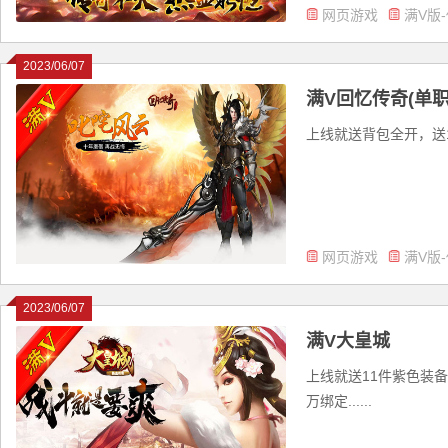
网页游戏
满V版
2023/06/07
满V回忆传奇(单职
上线就送背包全开，送1
网页游戏
满V版
2023/06/07
满V大皇城
上线就送11件紫色装备箱
万绑定......