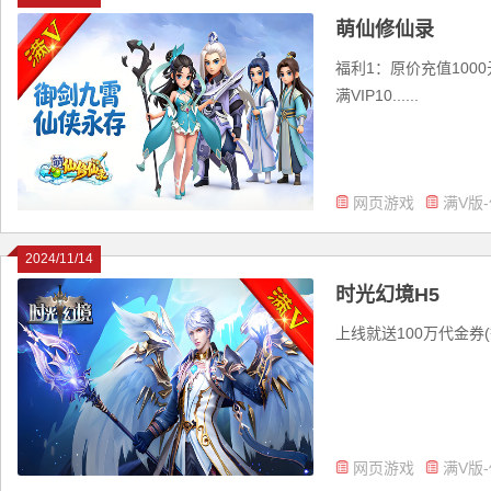
萌仙修仙录
福利1：原价充值100
满VIP10......
网页游戏
满V版
2024/11/14
时光幻境H5
上线就送100万代金券(等
网页游戏
满V版