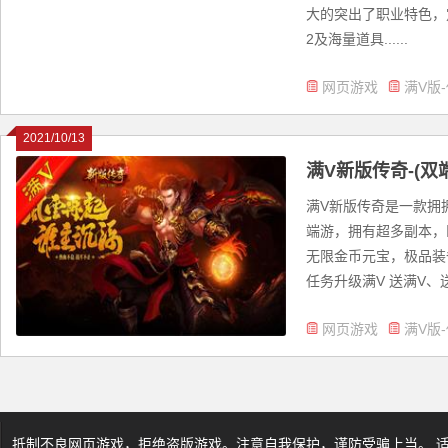
大的突出了职业特色，
2及海量道具......
网页游戏
满V版
2021/10/13
满V新版传奇-(双端
满V新版传奇是一款拥
端游，拥有超多副本，
无限金币元宝，极品装
任务升级满V 送满V、送
网页游戏
满V版
抵制不良网页游戏，拒绝盗版游戏。注意自我保护，谨防受骗上当。 