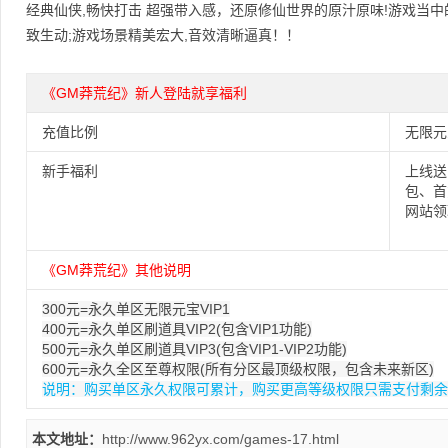
经典仙侠,畅快打击 超强带入感，还原修仙世界的原汁原味!游戏当
致生动;游戏场景精美宏大,音效清晰逼真！！
《GM莽荒纪》新人登陆就享福利
充值比例
无限元
新手福利
上线送1
包、首
网站领
《GM莽荒纪》其他说明
300元=永久单区无限元宝VIP1
400元=永久单区刷道具VIP2(包含VIP1功能)
500元=永久单区刷道具VIP3(包含VIP1-VIP2功能)
600元=永久全区至尊权限(所有分区最顶级权限，包含未来新区)
说明：购买单区永久权限可累计，购买更高等级权限只需支付剩余
本文地址：
http://www.962yx.com/games-17.html